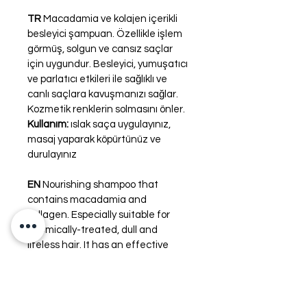
TR 
Macadamia ve kolajen içerikli 
besleyici şampuan. Özellikle işlem 
görmüş, solgun ve cansız saçlar 
için uygundur. Besleyici, yumuşatıcı 
ve parlatıcı etkileri ile sağlıklı ve 
canlı saçlara kavuşmanızı sağlar. 
Kozmetik renklerin solmasını önler. 
Kullanım: 
ıslak saça uygulayınız, 
masaj yaparak köpürtünüz ve 
durulayınız
EN 
Nourishing shampoo that 
contains macadamia and 
collagen. Especially suitable for 
chemically-treated, dull and 
lifeless hair. It has an effective 
nourishing, emollient and 
illuminating action to achieve 
healthy and vibrant hair. It 
cleanses the hair effectively, 